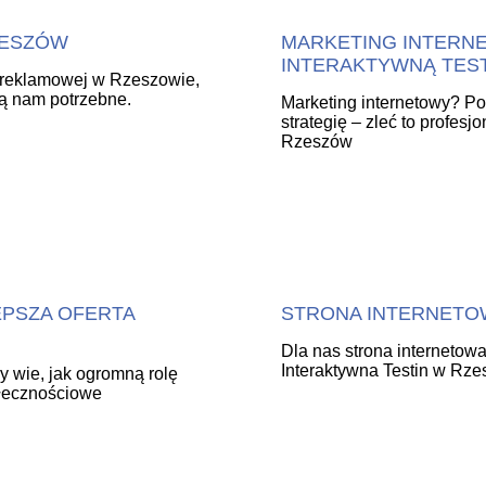
ZESZÓW
MARKETING INTERNE
INTERAKTYWNĄ TES
 reklamowej w Rzeszowie,
są nam potrzebne.
Marketing internetowy? P
strategię – zleć to profesj
Rzeszów
EPSZA OFERTA
STRONA INTERNETOW
Dla nas strona internetowa
Interaktywna Testin w Rze
y wie, jak ogromną rolę
ołecznościowe