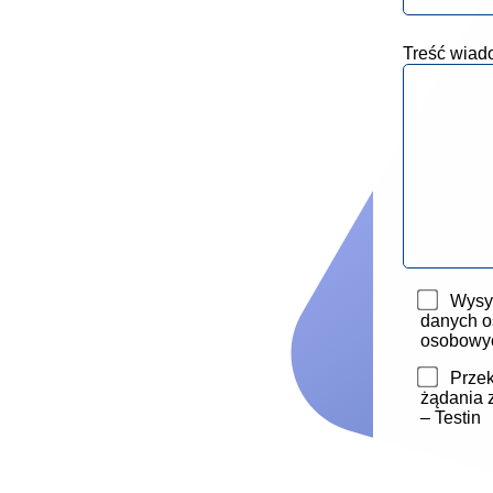
Treść wiad
Wysył
danych o
osobowy
Przek
żądania 
– Testin