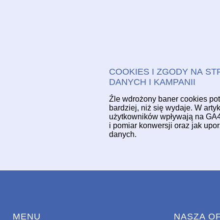
COOKIES I ZGODY NA STR
DANYCH I KAMPANII
Źle wdrożony baner cookies po
bardziej, niż się wydaje. W art
użytkowników wpływają na GA4,
i pomiar konwersji oraz jak up
danych.
MENU
NASZA O