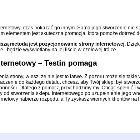
ternetowy, czas pokazać go innym. Samo jego stworzenie nie sp
im elementem jest skuteczna promocja, która pomoże dotrzeć do
ejszą metoda jest pozycjonowanie strony internetowej.
Dzięk
i będzie wyświetlany na jej liście w czołowej trójce.
internetowy – Testin pomaga
nia strony, wiesz, że nie jest to łatwe. Z pozoru może się taki
naczenie do każdego detalu, chcesz, aby Twój sklep, był stworzo
anności. Dlatego z pomocą przychodzimy my. Chcąc spełnić 
 od stworzenia sklepu internetowego po uzupełnienie jego wnę
ernetowy nabierze rozpędu, a Ty zyskasz wiernych klientów na l