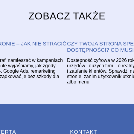
ZOBACZ TAKŻE
ONIE – JAK NIE STRACIĆ
CZY TWOJA STRONA SPE
DOSTĘPNOŚCI? CO MUSI
trafi namieszać w kampaniach
Dostępność cyfrowa w 2026 roku 
ykule wyjaśniamy, jak zgody
urzędów i dużych firm. To real
 Google Ads, remarketing
i zaufanie klientów. Sprawdź, 
orządkować je bez szkody dla
stronie, zanim użytkownik utkni
albo menu.
FERTA
KONTAKT