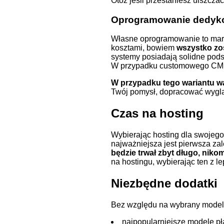
Otóż jeśli przestaniesz uiszczać
Oprogramowanie dedyk
Własne oprogramowanie to marze
kosztami, bowiem
wszystko zo
systemy posiadają solidne pods
W przypadku
customowego CM
W przypadku tego wariantu wa
Twój pomysł, dopracować wygląd 
Czas na hosting
Wybierając hosting dla swojego
najważniejsza jest pierwsza za
będzie trwał zbyt długo, niko
na hostingu, wybierając ten z l
Niezbędne dodatki
Bez względu na wybrany model b
najpopularniejsze modele pł