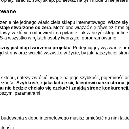
 opłaty, stracisz swój sklep, ponieważ na tym modelu nie jesteś
owane
nie nie jednego właściciela sklepu internetowego. Wiąże się
staje stworzone od zera
. Może ono wiązać się również z mnie
tawy, w których odpowiedź na pytanie, jak założyć sklep online
S-a
wszystko w rękach osoby tworzącej oprogramowanie.
żny jest etap tworzenia projektu.
Podejmujący wyzwanie pro
strony oraz wcielić wszystko w życie, by jak najszybciej stron
 sklepu, należy zwrócić uwagę na jego szybkość, pojemność ora
leżność.
Szybkość, z jaką ładuje się klientowi nasza strona, 
mu nie będzie chciało się czekać i znajdą stronę konkurencji
epszymi parametrami.
udowania sklepu internetowego musisz umieścić na nim takie 
atności,