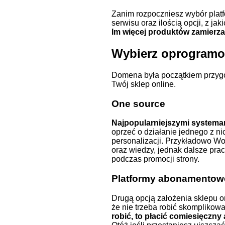
Zanim rozpoczniesz wybór platf
serwisu oraz ilością opcji, z j
Im więcej produktów zamierza
Wybierz oprogramo
Domena była początkiem przygo
Twój sklep online.
One source
Najpopularniejszymi systema
oprzeć o działanie jednego z n
personalizacji. Przykładowo W
oraz wiedzy, jednak dalsze prac
podczas promocji strony.
Platformy abonamentow
Drugą opcją założenia sklepu o
że nie trzeba robić skompliko
robić, to płacić comiesięczny