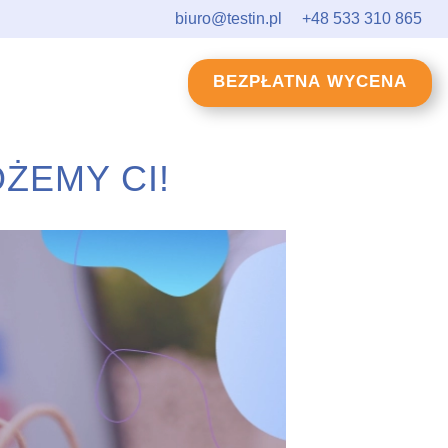
biuro@testin.pl
+48 533 310 865
BEZPŁATNA WYCENA
ŻEMY CI!