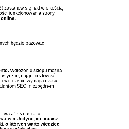
S) zastanów się nad wielkością
ości funkcjonowania strony.
online.
cznych będzie bazować
ento.
Wdrożenie sklepu można
elastyczne, dając możliwość
ego wdrożenie wymaga czasu
działaniom SEO, niezbędnym
otowca”. Oznacza to,
kowanym.
Jedyne, co musisz
i, o których warto wiedzieć.