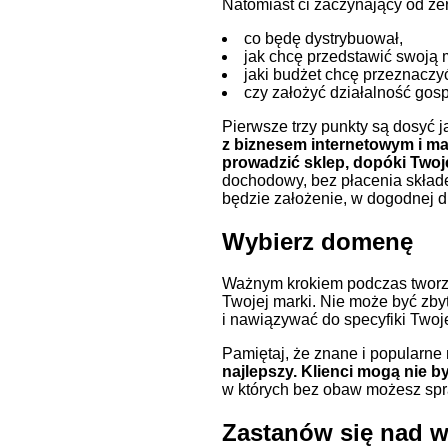
Natomiast ci zaczynający od ze
co będę dystrybuował,
jak chcę przedstawić swoją 
jaki budżet chcę przeznaczy
czy założyć działalność gos
Pierwsze trzy punkty są dosyć j
z biznesem internetowym i ma
prowadzić sklep, dopóki Two
dochodowy, bez płacenia składe
będzie założenie, w dogodnej dl
Wybierz domenę
Ważnym krokiem podczas tworze
Twojej marki. Nie może być zby
i nawiązywać do specyfiki Twoje
Pamiętaj, że znane i popularne
najlepszy. Klienci mogą nie b
w których bez obaw możesz spr
Zastanów się nad w