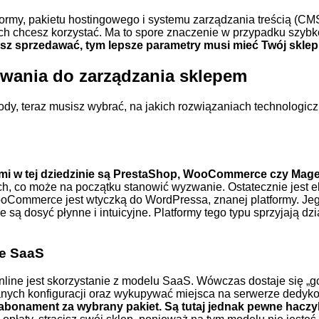
ormy, pakietu hostingowego i systemu zarządzania treścią (CM
akich chcesz korzystać. Ma to spore znaczenie w przypadku szybk
sz sprzedawać, tym lepsze parametry musi mieć Twój sklep 
wania do zarządzania sklepem
dy, teraz musisz wybrać, na jakich rozwiązaniach technologi
mi w tej dziedzinie są PrestaShop, WooCommerce czy Mag
ich, co może na początku stanowić wyzwanie. Ostatecznie jest 
ooCommerce jest wtyczką do WordPressa, znanej platformy. J
e są dosyć płynne i intuicyjne. Platformy tego typu sprzyjają 
e SaaS
nline jest skorzystanie z modelu SaaS. Wówczas dostaje się „g
wanych konfiguracji oraz wykupywać miejsca na serwerze dedy
 abonament za wybrany pakiet. Są tutaj jednak pewne haczyk