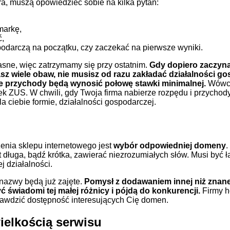
ra, muszą opowiedzieć sobie na kilka pytań:
markę,
ć,
podarczą na początku, czy zaczekać na pierwsze wyniki.
asne, więc zatrzymamy się przy ostatnim.
Gdy dopiero zaczyn
sz wiele obaw,
nie musisz od razu zakładać działalności g
je przychody będą wynosić połowę stawki minimalnej.
Wówcz
k ZUS. W chwili, gdy Twoja firma nabierze rozpędu i przychody
a ciebie formie, działalności gospodarczej.
nia sklepu internetowego jest
wybór odpowiedniej domeny
.
t długa, bądź krótka, zawierać niezrozumiałych słów. Musi być 
j działalności.
 nazwy będą już zajęte.
Pomysł z dodawaniem innej niż znane 
yć świadomi tej małej różnicy i pójdą do konkurencji.
Firmy h
awdzić dostępność interesujących Cię domen.
ielkością serwisu