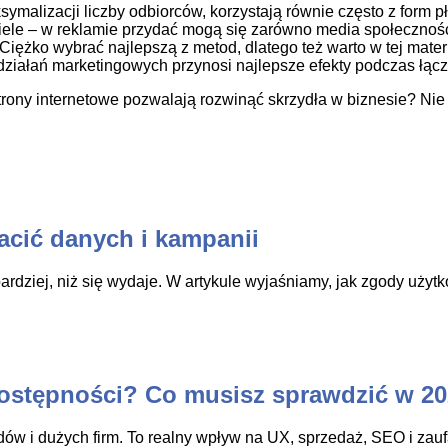
symalizacji liczby odbiorców, korzystają równie często z form 
 wiele – w reklamie przydać mogą się zarówno media społecznośc
 Ciężko wybrać najlepszą z metod, dlatego też warto w tej mat
ziałań marketingowych przynosi najlepsze efekty podczas łącz
rony internetowe pozwalają rozwinąć skrzydła w biznesie?
Nie 
racić danych i kampanii
rdziej, niż się wydaje. W artykule wyjaśniamy, jak zgody uży
dostępności? Co musisz sprawdzić w 2
dów i dużych firm. To realny wpływ na UX, sprzedaż, SEO i zauf