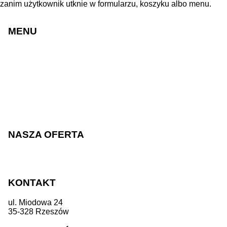
zanim użytkownik utknie w formularzu, koszyku albo menu.
MENU
Strony internetowe
Sklepy internetowe
Realizacje
Cennik
Blog
O nas
Praca
Kontakt
NASZA OFERTA
Sklepy internetowe
Strony internetowe
KONTAKT
ul. Miodowa 24
35-328 Rzeszów
+48 533 310 865
biuro@testin.pl