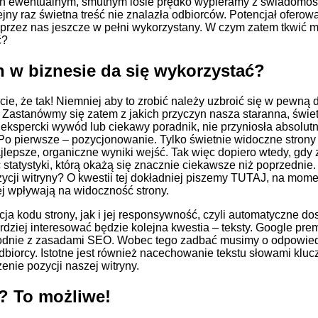
ich ewentualnym, smutnym losie prędko wypieramy z świadomośc
ny raz świetna treść nie znalazła odbiorców. Potencjał oferow
ł przez nas jeszcze w pełni wykorzystany. W czym zatem tkwić 
ć?
n w biznesie da się wykorzystać?
ie, że tak! Niemniej aby to zrobić należy uzbroić się w pewną 
Zastanówmy się zatem z jakich przyczyn nasza staranna, świe
 ekspercki wywód lub ciekawy poradnik, nie przyniosła absolut
 Po pierwsze – pozycjonowanie. Tylko świetnie widoczne strony
jlepsze, organiczne wyniki wejść. Tak więc dopiero wtedy, gdy 
atystyki, którą okażą się znacznie ciekawsze niż poprzednie.
cji witryny? O kwestii tej dokładniej piszemy
TUTAJ
, na mome
iej wpływają na widoczność strony.
cja kodu strony, jak i jej responsywność, czyli automatyczne d
dziej interesować będzie kolejna kwestia – teksty. Google premiu
godnie z zasadami SEO. Wobec tego zadbać musimy o odpowie
k odbiorcy. Istotne jest również nacechowanie tekstu słowami kl
nie pozycji naszej witryny.
? To możliwe!