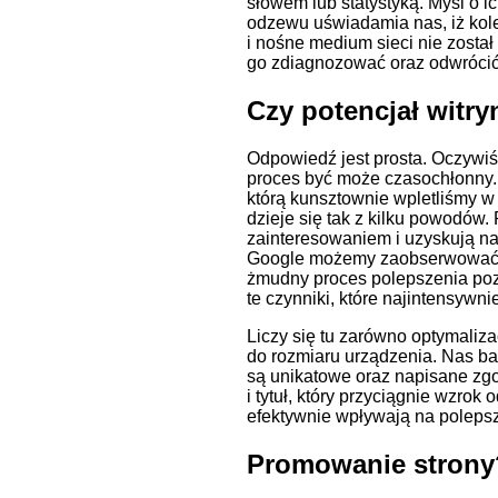
słowem lub statystyką. Myśl o 
odzewu uświadamia nas, iż kolej
i nośne medium sieci nie zosta
go zdiagnozować oraz odwróci
Czy potencjał witry
Odpowiedź jest prosta. Oczywiśc
proces być może czasochłonny. 
którą kunsztownie wpletliśmy w
dzieje się tak z kilku powodów.
zainteresowaniem i uzyskują na
Google możemy zaobserwować st
żmudny proces polepszenia pozy
te czynniki, które najintensywn
Liczy się tu zarówno optymaliza
do rozmiaru urządzenia. Nas bar
są unikatowe oraz napisane z
i tytuł, który przyciągnie wzro
efektywnie wpływają na polepsze
Promowanie strony