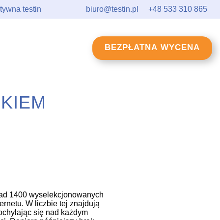
biuro@testin.pl
+48 533 310 865
BEZPŁATNA WYCENA
KIEM
ponad 1400 wyselekcjonowanych
netu. W liczbie tej znajdują
pochylając się nad każdym