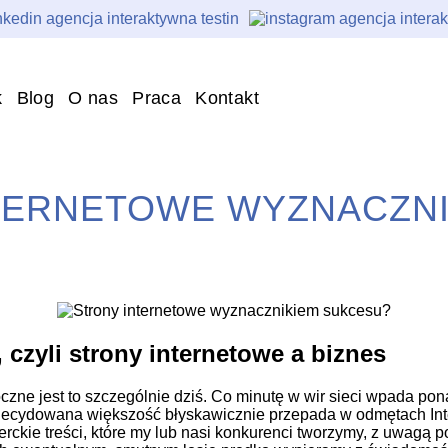
k
Blog
O nas
Praca
Kontakt
TERNETOWE WYZNACZNI
 czyli strony internetowe a biznes
oczne jest to szczególnie dziś. Co minutę w wir sieci wpada 
ecydowana większość błyskawicznie przepada w odmętach Inter
erckie treści, które my lub nasi konkurenci tworzymy, z uwagą 