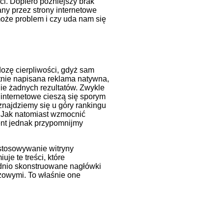
i. Dopiero późniejszy brak
any przez strony internetowe
może problem i czy uda nam się
dozę cierpliwości, gdyż sam
tnie napisana reklama natywna,
nie żadnych rezultatów. Zwykle
 internetowe cieszą się sporym
znajdziemy się u góry rankingu
 Jak natomiast wzmocnić
nt jednak przypomnijmy
ostosowywanie witryny
je te treści, które
dnio skonstruowane nagłówki
uczowymi. To właśnie one