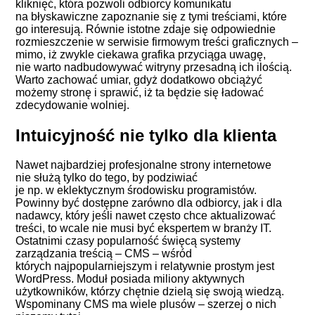
kliknięć, która pozwoli odbiorcy komunikatu
na błyskawiczne zapoznanie się z tymi treściami, które
go interesują. Równie istotne zdaje się odpowiednie
rozmieszczenie w serwisie firmowym treści graficznych –
mimo, iż zwykle ciekawa grafika przyciąga uwagę,
nie warto nadbudowywać witryny przesadną ich ilością.
Warto zachować umiar, gdyż dodatkowo obciążyć
możemy stronę i sprawić, iż ta będzie się ładować
zdecydowanie wolniej.
Intuicyjność nie tylko dla klienta
Nawet najbardziej profesjonalne strony internetowe
nie służą tylko do tego, by podziwiać
je np. w eklektycznym środowisku programistów.
Powinny być dostępne zarówno dla odbiorcy, jak i dla
nadawcy, który jeśli nawet często chce aktualizować
treści, to wcale nie musi być ekspertem w branży IT.
Ostatnimi czasy popularność święcą systemy
zarządzania treścią –
CMS
– wśród
których najpopularniejszym i relatywnie prostym jest
WordPress. Moduł posiada miliony aktywnych
użytkowników, którzy chętnie dzielą się swoją wiedzą.
Wspominany CMS ma wiele plusów – szerzej o nich