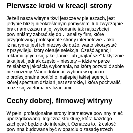
Pierwsze kroki w kreacji strony
Jeżeli nasza witryna tkwi jeszcze w pieleszach, jest
jedynie bliżej nieokreślonym pomysłem, lub zwyczajnie
brak nam czasu na jej wykonanie jak najszybciej
powinniśmy zabrać się do… analizy firm, które
przygotowują profesjonale strony internetowe. Jako,
iż na rynku jest ich niezwykle dużo, warto skorzystać
z przywileju, który oferuje selekcja. Część agencji
reklamujących się jako „tanie” lub „najtańsze” faktycznie
taka jest, jednak często – niestety – idzie w parze
ze słabszą jakością wykonania, na którą pozwolić sobie
nie możemy. Warto dokonać wyboru w oparciu
o profesjonalne portfolio, najlepiej takiej agencji,
której spectrum działań jest szerokie, i która pochwalić
może się wieloma
realizacjami
.
Cechy dobrej, firmowej witryny
W pełni profesjonalne strony internetowe powinny mieć
uporządkowaną, logiczną strukturę, która każdego
zachęcać będzie do interakcji. Oznacza to, iż całość
powinna budowana być w oparciu o zasadę trzech