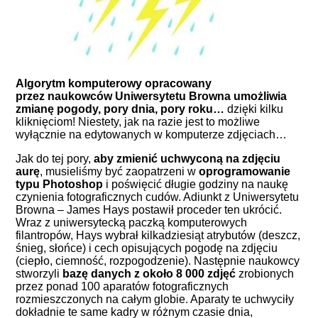
Algorytm komputerowy opracowany
przez naukowców Uniwersytetu Browna umożliwia
zmianę pogody, pory dnia, pory roku…
dzięki kilku
kliknięciom! Niestety, jak na razie jest to możliwe
wyłącznie na edytowanych w komputerze zdjęciach…
Jak do tej pory,
aby zmienić uchwyconą na zdjęciu
aurę
, musieliśmy być zaopatrzeni w
oprogramowanie
typu
Photoshop
i poświęcić długie godziny na naukę
czynienia fotograficznych cudów. Adiunkt z Uniwersytetu
Browna – James Hays postawił proceder ten ukrócić.
Wraz z uniwersytecką paczką komputerowych
filantropów, Hays wybrał kilkadziesiąt atrybutów (deszcz,
śnieg, słońce) i cech opisujących pogodę na zdjęciu
(ciepło, ciemność, rozpogodzenie). Następnie naukowcy
stworzyli
bazę danych z około 8 000 zdjęć
zrobionych
przez ponad 100 aparatów fotograficznych
rozmieszczonych na całym globie. Aparaty te uchwyciły
dokładnie te same kadry w różnym czasie dnia,