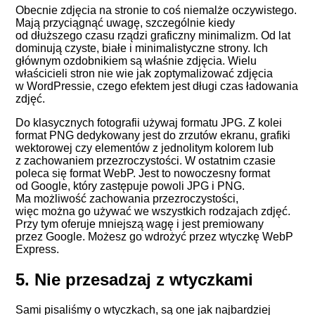
Obecnie zdjęcia na stronie to coś niemalże oczywistego.
Mają przyciągnąć uwagę, szczególnie kiedy
od dłuższego czasu rządzi graficzny minimalizm. Od lat
dominują czyste, białe i minimalistyczne strony. Ich
głównym ozdobnikiem są właśnie zdjęcia. Wielu
właścicieli stron nie wie jak zoptymalizować zdjęcia
w WordPressie, czego efektem jest długi czas ładowania
zdjęć.
Do klasycznych fotografii używaj formatu JPG. Z kolei
format PNG dedykowany jest do zrzutów ekranu, grafiki
wektorowej czy elementów z jednolitym kolorem lub
z zachowaniem przezroczystości. W ostatnim czasie
poleca się format WebP. Jest to nowoczesny format
od Google, który zastępuje powoli JPG i PNG.
Ma możliwość zachowania przezroczystości,
więc można go używać we wszystkich rodzajach zdjęć.
Przy tym oferuje mniejszą wagę i jest premiowany
przez Google. Możesz go wdrożyć przez wtyczkę
WebP
Express
.
5. Nie przesadzaj z wtyczkami
Sami pisaliśmy o wtyczkach, są one jak najbardziej