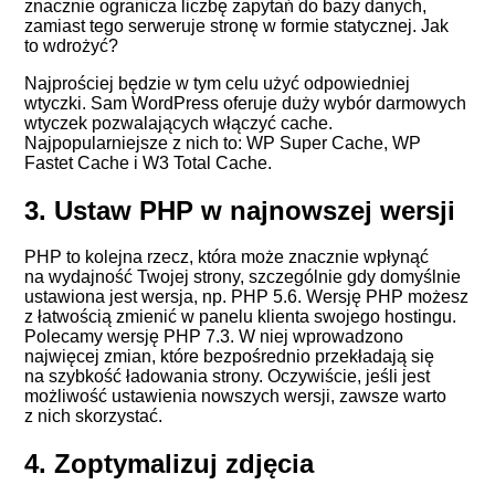
znacznie ogranicza liczbę zapytań do bazy danych,
zamiast tego serweruje stronę w formie statycznej. Jak
to wdrożyć?
Najprościej będzie w tym celu użyć odpowiedniej
wtyczki. Sam WordPress oferuje duży wybór darmowych
wtyczek pozwalających włączyć cache.
Najpopularniejsze z nich to:
WP Super Cache
,
WP
Fastet Cache
i
W3 Total Cache
.
3. Ustaw PHP w najnowszej wersji
PHP to kolejna rzecz, która może znacznie wpłynąć
na wydajność Twojej strony, szczególnie gdy domyślnie
ustawiona jest wersja, np. PHP 5.6. Wersję PHP możesz
z łatwością zmienić w panelu klienta swojego hostingu.
Polecamy wersję PHP 7.3. W niej wprowadzono
najwięcej zmian, które bezpośrednio przekładają się
na szybkość ładowania strony. Oczywiście, jeśli jest
możliwość ustawienia nowszych wersji, zawsze warto
z nich skorzystać.
4. Zoptymalizuj zdjęcia