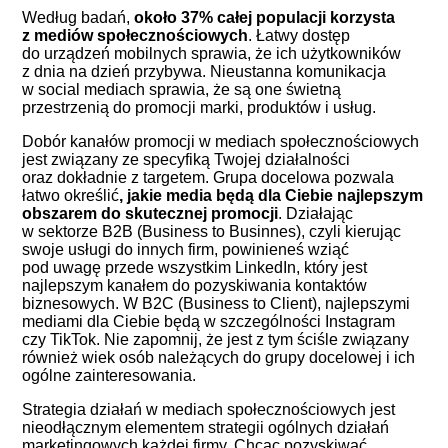
Według badań,
około 37% całej populacji korzysta
z mediów społecznościowych
. Łatwy dostęp
do urządzeń mobilnych sprawia, że ich użytkowników
z dnia na dzień przybywa. Nieustanna komunikacja
w social mediach sprawia, że są one świetną
przestrzenią do promocji marki, produktów i usług.
Dobór kanałów promocji w mediach społecznościowych
jest związany ze specyfiką Twojej działalności
oraz dokładnie z targetem. Grupa docelowa pozwala
łatwo określić
, jakie media będą dla Ciebie najlepszym
obszarem do skutecznej promocji
. Działając
w sektorze B2B (Business to Businnes), czyli kierując
swoje usługi do innych firm, powinieneś wziąć
pod uwagę przede wszystkim LinkedIn, który jest
najlepszym kanałem do pozyskiwania kontaktów
biznesowych. W B2C (Business to Client), najlepszymi
mediami dla Ciebie będą w szczególności Instagram
czy TikTok. Nie zapomnij, że jest z tym ściśle związany
również wiek osób należących do grupy docelowej i ich
ogólne zainteresowania.
Strategia działań w mediach społecznościowych jest
nieodłącznym elementem strategii ogólnych działań
marketingowych każdej firmy. Chcąc pozyskiwać