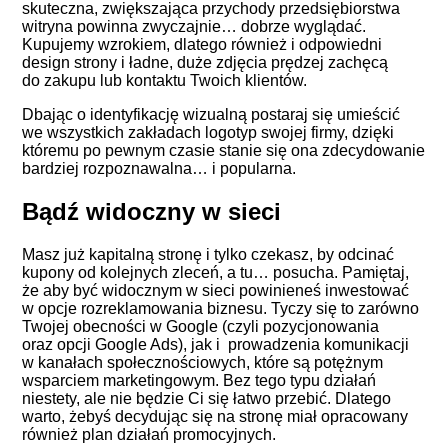
skuteczna, zwiększająca przychody przedsiębiorstwa
witryna powinna zwyczajnie… dobrze wyglądać.
Kupujemy wzrokiem, dlatego również i odpowiedni
design strony i ładne, duże zdjęcia prędzej zachęcą
do zakupu lub kontaktu Twoich klientów.
Dbając o identyfikację wizualną postaraj się umieścić
we wszystkich zakładach logotyp swojej firmy, dzięki
któremu po pewnym czasie stanie się ona zdecydowanie
bardziej rozpoznawalna… i popularna.
Bądź widoczny w sieci
Masz już kapitalną stronę i tylko czekasz, by odcinać
kupony od kolejnych zleceń, a tu… posucha. Pamiętaj,
że aby być widocznym w sieci powinieneś inwestować
w opcje rozreklamowania biznesu. Tyczy się to zarówno
Twojej obecności w Google (czyli pozycjonowania
oraz opcji
Google Ads
), jak i prowadzenia komunikacji
w kanałach społecznościowych, które są potężnym
wsparciem marketingowym. Bez tego typu działań
niestety, ale nie będzie Ci się łatwo przebić. Dlatego
warto, żebyś decydując się na stronę miał opracowany
również plan działań promocyjnych.