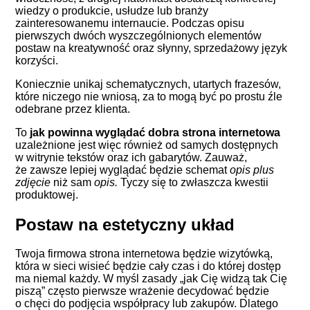
wiedzy o produkcie, usłudze lub branży
zainteresowanemu internaucie. Podczas opisu
pierwszych dwóch wyszczególnionych elementów
postaw na kreatywność oraz słynny, sprzedażowy język
korzyści.
Koniecznie unikaj schematycznych, utartych frazesów,
które niczego nie wniosą, za to mogą być po prostu źle
odebrane przez klienta.
To
jak powinna wyglądać dobra strona internetowa
uzależnione jest więc również od samych dostępnych
w witrynie tekstów oraz ich gabarytów. Zauważ,
że zawsze lepiej wyglądać będzie schemat
opis plus
zdjęcie
niż sam
opis.
Tyczy się to zwłaszcza kwestii
produktowej.
Postaw na estetyczny układ
Twoja firmowa strona internetowa będzie wizytówką,
która w sieci wisieć będzie cały czas i do której dostęp
ma niemal każdy. W myśl zasady „jak Cię widzą tak Cię
piszą” często pierwsze wrażenie decydować będzie
o chęci do podjęcia współpracy lub zakupów. Dlatego