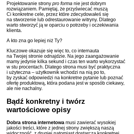
Projektowanie strony
pro forma
nie jest dobrym
rozwiązaniem. Pamiętaj, że przyświecać muszą
Ci konkretne cele, przez które zdecydowałeś się
na stworzenie lub odrestaurowanie witryny. Dlatego
warto stworzyć ją w oparciu o potrzeby i oczekiwania
klienta.
A kto zna go lepiej niż Ty?
Kluczowe okazuje się więc to, co internauta
na Twojej stronie odnajdzie. Na jego zaangażowanie
mamy jedynie kilka sekund i czas ten warto wykorzystać
w stu procentach. Dlatego strona musi być praktyczna
i użyteczna – użytkownik wchodzi na nią po to,
by zyskać odpowiedzi na konkretne pytanie lub poznać
ofertę produktową, która podana jest w sposób ciekawy,
ale nie nachalny.
Bądź konkretny i twórz
wartościowe opisy
Dobra strona internetowa
musi zawierać wysokiej
jakości treści, które z jednej strony zwiększą naszą
widoczność, z drugiej natomiast dostarczą konkretnej