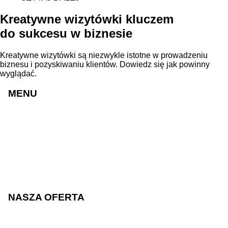
Kreatywne wizytówki kluczem
do sukcesu w biznesie
Kreatywne wizytówki są niezwykle istotne w prowadzeniu
biznesu i pozyskiwaniu klientów. Dowiedz się jak powinny
wyglądać.
MENU
Strony internetowe
Sklepy internetowe
Realizacje
Cennik
Blog
O nas
Praca
Kontakt
NASZA OFERTA
Sklepy internetowe
Strony internetowe