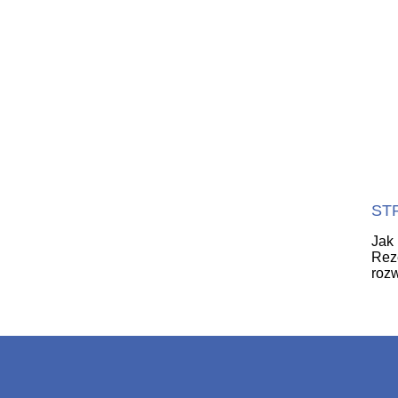
ST
Jak 
Rez
rozw