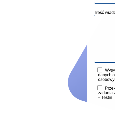
Treść wiad
Wysył
danych o
osobowy
Przek
żądania 
– Testin