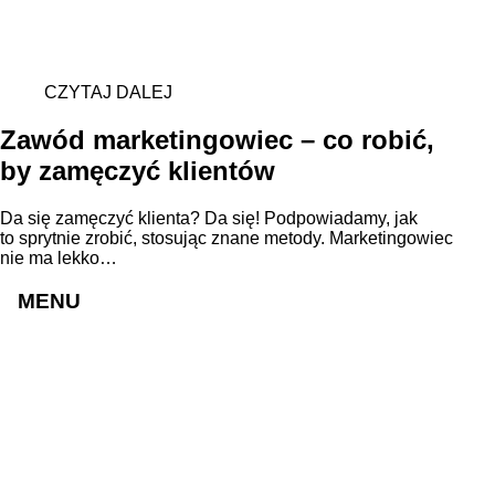
CZYTAJ DALEJ
Zawód marketingowiec – co robić,
by zamęczyć klientów
Da się zamęczyć klienta? Da się! Podpowiadamy, jak
to sprytnie zrobić, stosując znane metody. Marketingowiec
nie ma lekko…
MENU
Strony internetowe
Sklepy internetowe
Realizacje
Cennik
Blog
O nas
Praca
Kontakt