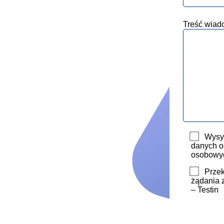
Treść wiad
Wysył
danych o
osobowy
Przek
żądania 
– Testin