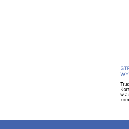
ST
WY
Trud
Korz
w au
komu