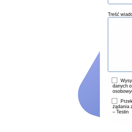
Treść wiad
Wysył
danych o
osobowy
Przek
żądania 
– Testin