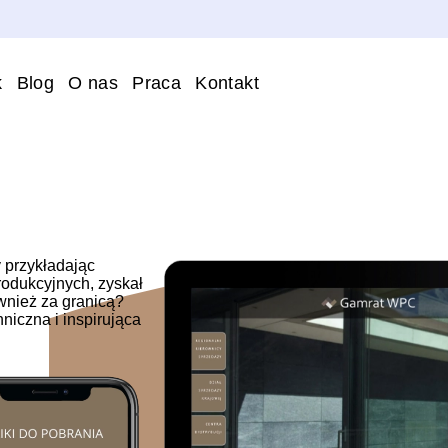
k
Blog
O nas
Praca
Kontakt
 przykładając
rodukcyjnych, zyskał
ównież za granicą?
niczna i inspirująca