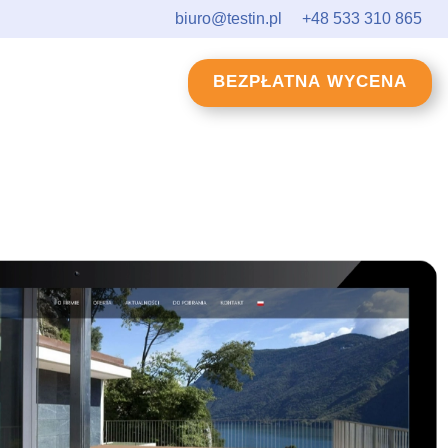
biuro@testin.pl
+48 533 310 865
BEZPŁATNA WYCENA