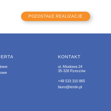
POZOSTAŁE REALIZACJE
FERTA
KONTAKT
etowe
ul. Miodowa 24
35-328 Rzeszów
etowe
+48 533 310 865
biuro@testin.pl