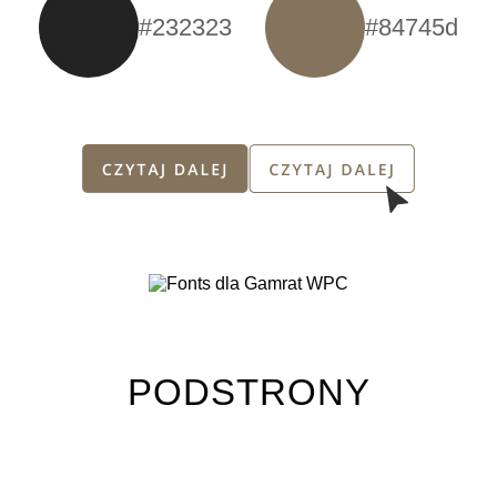
#232323
#84745d
PODSTRONY