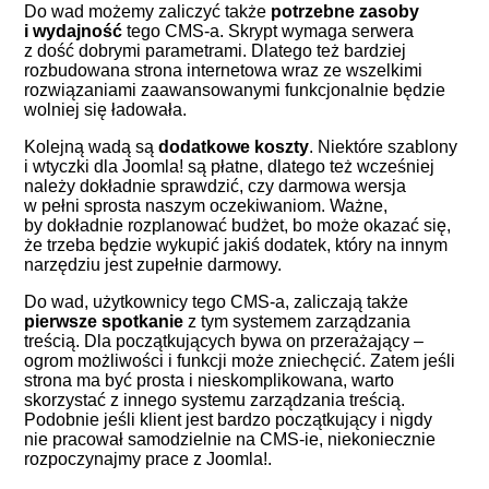
Do wad możemy zaliczyć także
potrzebne zasoby
i wydajność
tego CMS-a. Skrypt wymaga serwera
z dość dobrymi parametrami. Dlatego też bardziej
rozbudowana strona internetowa wraz ze wszelkimi
rozwiązaniami zaawansowanymi funkcjonalnie będzie
wolniej się ładowała.
Kolejną wadą są
dodatkowe koszty
. Niektóre szablony
i wtyczki dla Joomla! są płatne, dlatego też wcześniej
należy dokładnie sprawdzić, czy darmowa wersja
w pełni sprosta naszym oczekiwaniom. Ważne,
by dokładnie rozplanować budżet, bo może okazać się,
że trzeba będzie wykupić jakiś dodatek, który na innym
narzędziu jest zupełnie darmowy.
Do wad, użytkownicy tego CMS-a, zaliczają także
pierwsze spotkanie
z tym systemem zarządzania
treścią. Dla początkujących bywa on przerażający –
ogrom możliwości i funkcji może zniechęcić. Zatem jeśli
strona ma być prosta i nieskomplikowana, warto
skorzystać z innego systemu zarządzania treścią.
Podobnie jeśli klient jest bardzo początkujący i nigdy
nie pracował samodzielnie na CMS-ie, niekoniecznie
rozpoczynajmy prace z Joomla!.