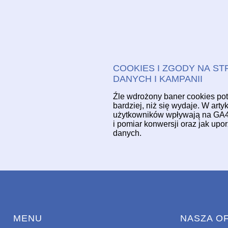
COOKIES I ZGODY NA STR
DANYCH I KAMPANII
Źle wdrożony baner cookies po
bardziej, niż się wydaje. W art
użytkowników wpływają na GA4,
i pomiar konwersji oraz jak up
danych.
MENU
NASZA O