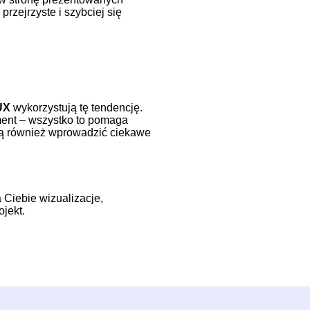
przejrzyste i
szybciej się
UX
wykorzystują tę tendencję.
ement – wszystko to pomaga
ją również wprowadzić ciekawe
 Ciebie wizualizacje,
ojekt.