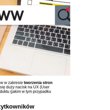
ów w zakresie
tworzenia stron
e się duży nacisk na
UX
(User
oduktu (jakim w tym przypadku
użytkowników