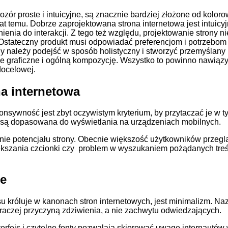
pozór proste i intuicyjne, są znacznie bardziej złożone od kolor
lat temu. Dobrze zaprojektowana strona internetowa jest intuicyj
nienia do interakcji. Z tego też względu, projektowanie strony n
 Ostateczny produkt musi odpowiadać preferencjom i potrzebom 
y należy podejść w sposób holistyczny i stworzyć przemyślany 
cze graficzne i ogólną kompozycję. Wszystko to powinno nawiązyw
docelowej.
a internetowa
nsywność jest zbyt oczywistym kryterium, by przytaczać je w ty
ie są dopasowana do wyświetlania na urządzeniach mobilnych.
nie potencjału strony. Obecnie większość użytkowników przegl
ększania czcionki czy problem w wyszukaniem pożądanych treś
se
su króluje w kanonach stron internetowych, jest minimalizm. Na
aczej przyczyną zdziwienia, a nie zachwytu odwiedzających.
interfejs i czytelne fonty pozwalają skierować uwagę internautó