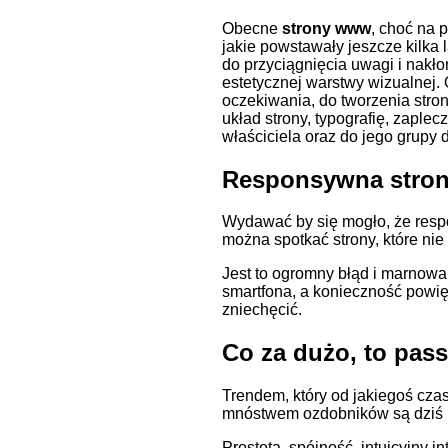
Obecne
strony www
, choć na 
jakie powstawały jeszcze kilka 
do przyciągnięcia uwagi i nakło
estetycznej warstwy wizualnej.
oczekiwania, do tworzenia stron
układ strony, typografię, zaple
właściciela oraz do jego grupy 
Responsywna stron
Wydawać by się mogło, że respo
można spotkać strony, które n
Jest to ogromny błąd i marnowa
smartfona, a konieczność powi
zniechęcić.
Co za dużo, to pas
Trendem, który od jakiegoś cza
mnóstwem ozdobników są dziś r
Prostota, spójność, intuicyjny 