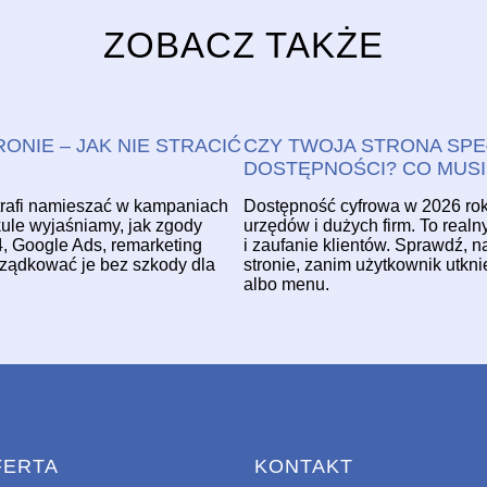
ZOBACZ TAKŻE
ONIE – JAK NIE STRACIĆ
CZY TWOJA STRONA SPE
DOSTĘPNOŚCI? CO MUSI
trafi namieszać w kampaniach
Dostępność cyfrowa w 2026 roku 
ykule wyjaśniamy, jak zgody
urzędów i dużych firm. To real
 Google Ads, remarketing
i zaufanie klientów. Sprawdź, 
orządkować je bez szkody dla
stronie, zanim użytkownik utkni
albo menu.
FERTA
KONTAKT