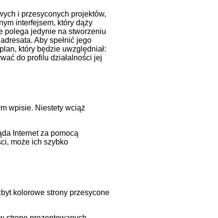
owych i przesyconych projektów,
nym interfejsem, który dąży
ie polega jedynie na stworzeniu
adresata. Aby spełnić jego
plan, który będzie uwzględniał:
ać do profilu działalności jej
m wpisie. Niestety wciąż
ąda Internet za pomocą
ci, może ich szybko
zbyt kolorowe strony przesycone
w w stronę prezentowanych