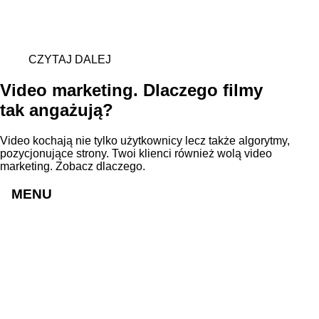
CZYTAJ DALEJ
Video marketing. Dlaczego filmy
tak angażują?
Video kochają nie tylko użytkownicy lecz także algorytmy,
pozycjonujące strony. Twoi klienci również wolą video
marketing. Zobacz dlaczego.
MENU
Strony internetowe
Sklepy internetowe
Realizacje
Cennik
Blog
O nas
Praca
Kontakt