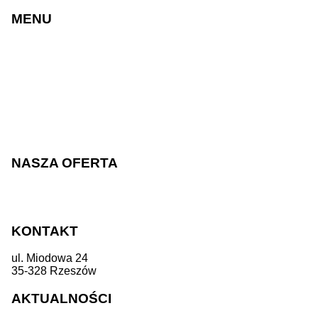
MENU
Strony internetowe
Sklepy internetowe
Realizacje
Cennik
Blog
O nas
Praca
Kontakt
NASZA OFERTA
Sklepy internetowe
Strony internetowe
KONTAKT
ul. Miodowa 24
35-328 Rzeszów
+48 533 310 865
biuro@testin.pl
AKTUALNOŚCI