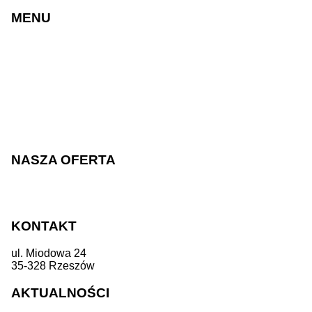
MENU
Strony internetowe
Sklepy internetowe
Realizacje
Cennik
Blog
O nas
Praca
Kontakt
NASZA OFERTA
Sklepy internetowe
Strony internetowe
KONTAKT
ul. Miodowa 24
35-328 Rzeszów
+48 533 310 865
biuro@testin.pl
AKTUALNOŚCI