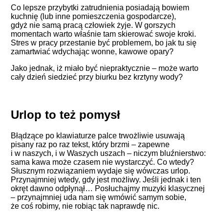
Co lepsze przybytki zatrudnienia posiadają bowiem
kuchnię (lub inne pomieszczenia gospodarcze),
gdyż nie samą pracą człowiek żyje. W gorszych
momentach warto właśnie tam skierować swoje kroki.
Stres w pracy przestanie być problemem, bo jak tu się
zamartwiać wdychając wonne, kawowe opary?
Jako jednak, iż miało być niepraktycznie – może warto
cały dzień siedzieć przy biurku bez krztyny wody?
Urlop to też pomysł
Błądzące po klawiaturze palce trwożliwie usuwają
pisany raz po raz tekst, który brzmi – zapewne
i w naszych, i w Waszych uszach – niczym bluźnierstwo:
sama kawa może czasem nie wystarczyć. Co wtedy?
Słusznym rozwiązaniem wydaje się wówczas urlop.
Przynajmniej wtedy, gdy jest możliwy. Jeśli jednak i ten
okręt dawno odpłynął… Posłuchajmy muzyki klasycznej
– przynajmniej uda nam się wmówić samym sobie,
że coś robimy, nie robiąc tak naprawdę nic.