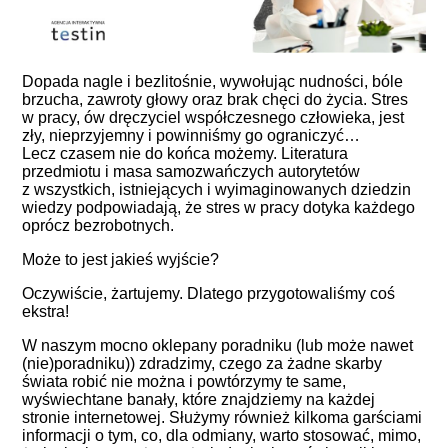
Dopada nagle i bezlitośnie, wywołując nudności, bóle
brzucha, zawroty głowy oraz brak chęci do życia. Stres
w pracy, ów dręczyciel współczesnego człowieka, jest
zły, nieprzyjemny i powinniśmy go ograniczyć…
Lecz czasem nie do końca możemy. Literatura
przedmiotu i masa samozwańczych autorytetów
z wszystkich, istniejących i wyimaginowanych dziedzin
wiedzy podpowiadają, że stres w pracy dotyka każdego
oprócz bezrobotnych.
Może to jest jakieś wyjście?
Oczywiście, żartujemy. Dlatego przygotowaliśmy coś
ekstra!
W naszym mocno oklepany poradniku (lub może nawet
(nie)poradniku)) zdradzimy, czego za żadne skarby
świata robić nie można i powtórzymy te same,
wyświechtane banały, które znajdziemy na każdej
stronie internetowej. Służymy również kilkoma garściami
informacji o tym, co, dla odmiany, warto stosować, mimo,