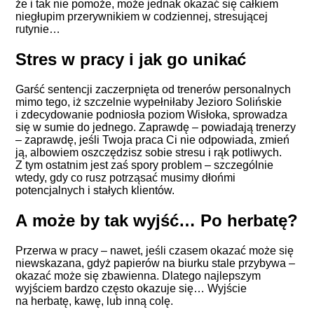
że i tak nie pomoże, może jednak okazać się całkiem
niegłupim przerywnikiem w codziennej, stresującej
rutynie…
Stres w pracy i jak go unikać
Garść sentencji zaczerpnięta od trenerów personalnych
mimo tego, iż szczelnie wypełniłaby Jezioro Solińskie
i zdecydowanie podniosła poziom Wisłoka, sprowadza
się w sumie do jednego. Zaprawdę – powiadają trenerzy
– zaprawdę, jeśli Twoja praca Ci nie odpowiada, zmień
ją, albowiem oszczędzisz sobie stresu i rąk potliwych.
Z tym ostatnim jest zaś spory problem – szczególnie
wtedy, gdy co rusz potrząsać musimy dłońmi
potencjalnych i stałych klientów.
A może by tak wyjść… Po herbatę?
Przerwa w pracy – nawet, jeśli czasem okazać może się
niewskazana, gdyż papierów na biurku stale przybywa –
okazać może się zbawienna. Dlatego najlepszym
wyjściem bardzo często okazuje się… Wyjście
na herbatę, kawę, lub inną colę.