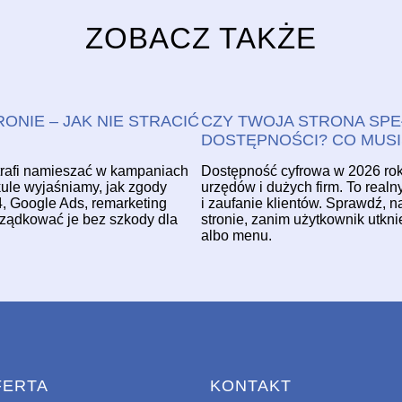
ZOBACZ TAKŻE
ONIE – JAK NIE STRACIĆ
CZY TWOJA STRONA SPE
DOSTĘPNOŚCI? CO MUSI
trafi namieszać w kampaniach
Dostępność cyfrowa w 2026 roku 
ykule wyjaśniamy, jak zgody
urzędów i dużych firm. To real
 Google Ads, remarketing
i zaufanie klientów. Sprawdź, 
orządkować je bez szkody dla
stronie, zanim użytkownik utkni
albo menu.
FERTA
KONTAKT