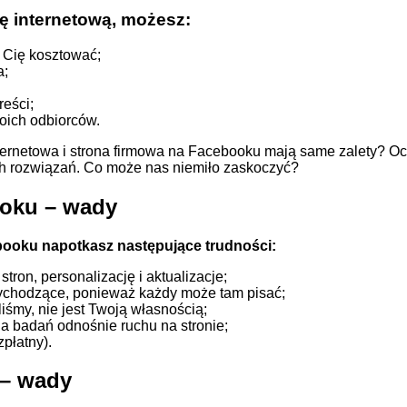
ę internetową, możesz:
 Cię kosztować;
a;
reści;
oich odbiorców.
nternetowa i strona firmowa na Facebooku mają same zalety? Ocz
ch rozwiązań. Co może nas niemiło zaskoczyć?
oku – wady
ooku napotkasz następujące trudności:
ron, personalizację i aktualizacje;
zychodzące, ponieważ każdy może tam pisać;
iśmy, nie jest Twoją własnością;
a badań odnośnie ruchu na stronie;
płatny).
 – wady