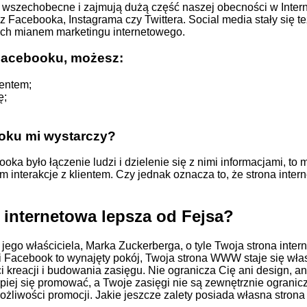
wszechobecne i zajmują dużą część naszej obecności w Interne
bez Facebooka,
Instagrama
czy Twittera. Social media stały się 
ych mianem marketingu internetowego.
Facebooku, możesz:
ientem;
ę;
oku mi wystarczy?
ka było łączenie ludzi i dzielenie się z nimi informacjami, t
 interakcje z klientem. Czy jednak oznacza to, że strona inter
internetowa lepsza od Fejsa?
 jego właściciela, Marka Zuckerberga, o tyle Twoja strona inte
li Facebook to wynajęty pokój, Twoja strona WWW staje się w
 kreacji i budowania zasięgu. Nie ogranicza Cię ani design, an
epiej się promować, a Twoje zasięgi nie są zewnętrznie ograni
 możliwości promocji. Jakie jeszcze zalety posiada własna stron