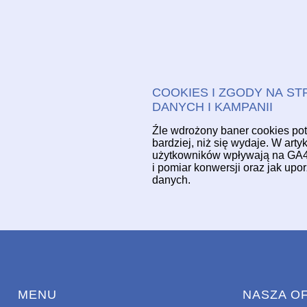
COOKIES I ZGODY NA STR
DANYCH I KAMPANII
Źle wdrożony baner cookies po
bardziej, niż się wydaje. W art
użytkowników wpływają na GA4,
i pomiar konwersji oraz jak up
danych.
MENU
NASZA O