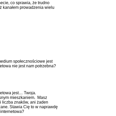
cie, co sprawia, że trudno
też kanałem prowadzenia wielu
o medium społecznościowe jest
netowa nie jest nam potrzebna?
rnetowa jest… Twoja.
łasnym mieszkaniem. Masz
i liczba znaków, ani żaden
czane. Stawia Cię to w naprawdę
a internetowa?